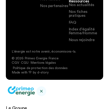
Ressources
Nos actualités
Nos partenaires
Nos fiches
pratiques
FAQ
Index d’égalité
Femme/Homme
Nous rejoindre
L’énergie est notre avenir, économisons-la.
© 2026 Primeo Energie France
CGV
CGU
Mentions légales
Politique de protection des données
Made with 💚 by d-story
Le Groupe