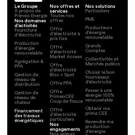
Le Groupe
Nos offres et
Nos solutions
À propos de
services
Particuliers
Primeo Energie
Toutes nos
PME
Nos domaines
offres
d’activités
Producteurs
Offre
Fourniture
d’énergie
d’électricité à
d’éléctricité
renouvelable
prix fixe
Production
Grands
Offre
d’énergie
Comptes
d’électricité
renouvelable
Market Access
Collectivités et
Agrégation &
Marchés publics
Offre
PPA
d’électricité
Choisir le bon
Gestion de
Bloc + Spot
fournisseur
réseau de
d’électricité
Offre PPA
distribution
Passer à une
Offre
Gestion de
énergie 100%
PrimeoCEE
réseau de
renouvelable
Coup de Pouce
chaleur
Obtenir ma
Offre
Financement
prime CEE
d’électricité
des travaux
particuliers
énergétiques
Revendre ma
Nos
production
engagements
d’énergie
Nos valeurs