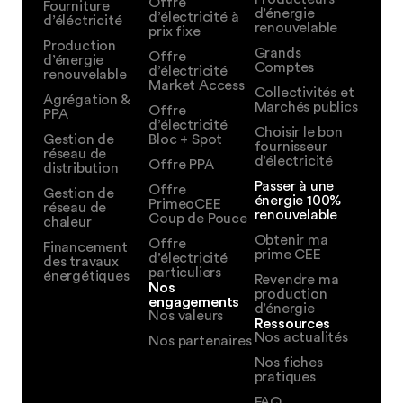
Offre
Fourniture
d’énergie
d’électricité à
d’éléctricité
renouvelable
prix fixe
Production
Grands
Offre
d’énergie
Comptes
d’électricité
renouvelable
Market Access
Collectivités et
Agrégation &
Marchés publics
Offre
PPA
d’électricité
Choisir le bon
Gestion de
Bloc + Spot
fournisseur
réseau de
d’électricité
Offre PPA
distribution
Passer à une
Offre
Gestion de
énergie 100%
PrimeoCEE
réseau de
renouvelable
Coup de Pouce
chaleur
Obtenir ma
Offre
Financement
prime CEE
d’électricité
des travaux
particuliers
énergétiques
Revendre ma
Nos
production
engagements
d’énergie
Nos valeurs
Ressources
Nos actualités
Nos partenaires
Nos fiches
pratiques
FAQ