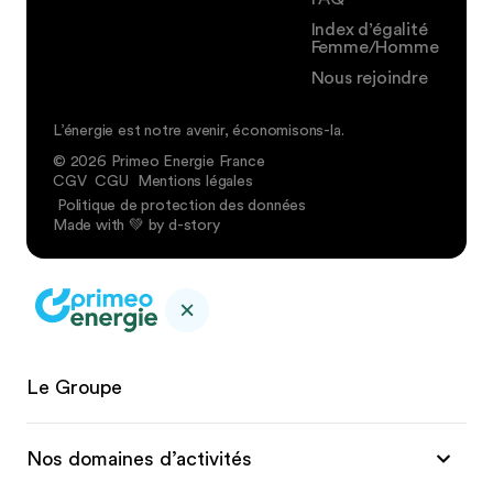
Index d’égalité
Femme/Homme
Nous rejoindre
L’énergie est notre avenir, économisons-la.
© 2026 Primeo Energie France
CGV
CGU
Mentions légales
Politique de protection des données
Made with 💚 by d-story
Le Groupe
Nos domaines d’activités