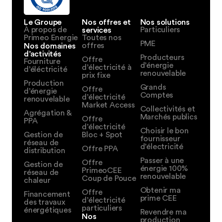
Le Groupe
Nos offres et
Nos solutions
À propos de
services
Particuliers
Primeo Energie
Toutes nos
PME
Nos domaines
offres
d’activités
Producteurs
Offre
Fourniture
d’énergie
d’électricité à
d’éléctricité
renouvelable
prix fixe
Production
Grands
Offre
d’énergie
Comptes
d’électricité
renouvelable
Market Access
Collectivités et
Agrégation &
Marchés publics
Offre
PPA
d’électricité
Choisir le bon
Gestion de
Bloc + Spot
fournisseur
réseau de
d’électricité
Offre PPA
distribution
Passer à une
Offre
Gestion de
énergie 100%
PrimeoCEE
réseau de
renouvelable
Coup de Pouce
chaleur
Obtenir ma
Offre
Financement
prime CEE
d’électricité
des travaux
particuliers
énergétiques
Revendre ma
Nos
production