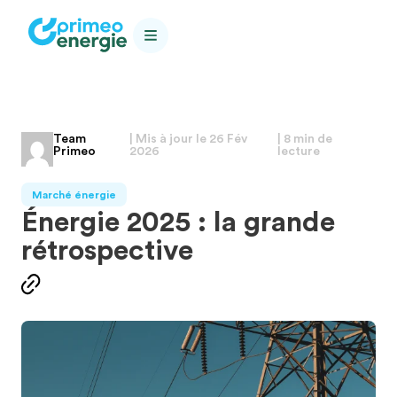
Team
| Mis à jour le
26 Fév
| 8 min de
Primeo
2026
lecture
Marché énergie
Énergie 2025 : la grande
rétrospective