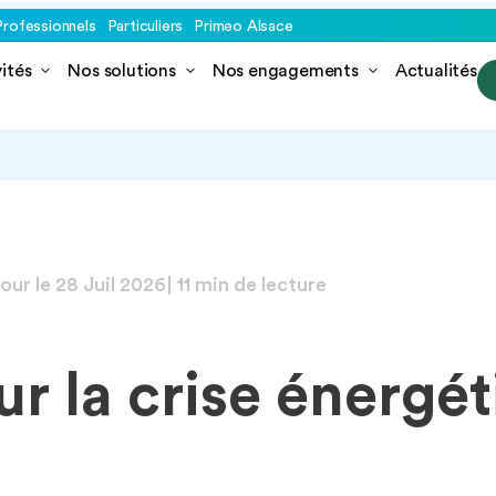
Professionnels
Particuliers
Primeo Alsace
ités
Nos solutions
Nos engagements
Actualités
jour le
28 Juil 2026
| 11 min de lecture
ur la crise énergé