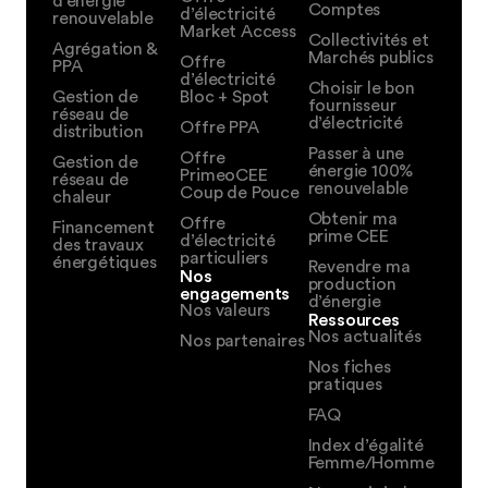
d’énergie
Comptes
d’électricité
renouvelable
Market Access
Collectivités et
Agrégation &
Marchés publics
Offre
PPA
d’électricité
Choisir le bon
Gestion de
Bloc + Spot
fournisseur
réseau de
d’électricité
Offre PPA
distribution
Passer à une
Offre
Gestion de
énergie 100%
PrimeoCEE
réseau de
renouvelable
Coup de Pouce
chaleur
Obtenir ma
Offre
Financement
prime CEE
d’électricité
des travaux
particuliers
énergétiques
Revendre ma
Nos
production
engagements
d’énergie
Nos valeurs
Ressources
Nos actualités
Nos partenaires
Nos fiches
pratiques
FAQ
Index d’égalité
Femme/Homme