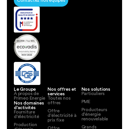
Contactez nos équipes
Le Groupe
Nos offres et
Nos solutions
À propos de
services
Particuliers
Primeo Energie
Toutes nos
PME
Nos domaines
offres
d’activités
Producteurs
Offre
Fourniture
d’énergie
d’électricité à
d’éléctricité
renouvelable
prix fixe
Production
Grands
Offre