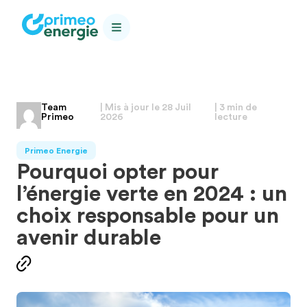
Team
| Mis à jour le
28 Juil
| 3 min de
Primeo
2026
lecture
Primeo Energie
Pourquoi opter pour
l’énergie verte en 2024 : un
choix responsable pour un
avenir durable