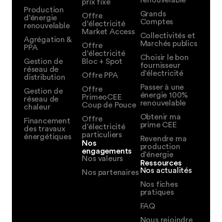
prix fixe
Production
Grands
Offre
d’énergie
Comptes
d’électricité
renouvelable
Market Access
Collectivités et
Agrégation &
Marchés publics
Offre
PPA
d’électricité
Choisir le bon
Gestion de
Bloc + Spot
fournisseur
réseau de
d’électricité
Offre PPA
distribution
Passer à une
Offre
Gestion de
énergie 100%
PrimeoCEE
réseau de
renouvelable
Coup de Pouce
chaleur
Obtenir ma
Offre
Financement
prime CEE
d’électricité
des travaux
particuliers
énergétiques
Revendre ma
Nos
production
engagements
d’énergie
Nos valeurs
Ressources
Nos actualités
Nos partenaires
Nos fiches
pratiques
FAQ
Nous rejoindre