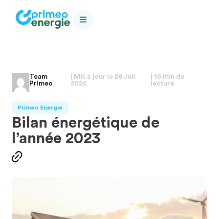
Team
| Mis à jour le
28 Juil
| 16 min de
Primeo
2026
lecture
Primeo Energie
Bilan énergétique de
l’année 2023