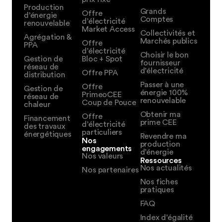
Production
Grands
Offre
d’énergie
Comptes
d’électricité
renouvelable
Market Access
Collectivités et
Agrégation &
Marchés publics
Offre
PPA
d’électricité
Choisir le bon
Gestion de
Bloc + Spot
fournisseur
réseau de
d’électricité
Offre PPA
distribution
Passer à une
Offre
Gestion de
énergie 100%
PrimeoCEE
réseau de
renouvelable
Coup de Pouce
chaleur
Obtenir ma
Offre
Financement
prime CEE
d’électricité
des travaux
particuliers
énergétiques
Revendre ma
Nos
production
engagements
d’énergie
Nos valeurs
Ressources
Nos actualités
Nos partenaires
Nos fiches
pratiques
FAQ
Index d’égalité