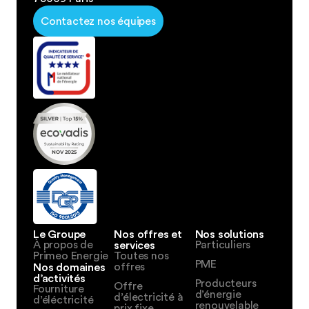
Contactez nos équipes
Le Groupe
Nos offres et
Nos solutions
À propos de
services
Particuliers
Primeo Energie
Toutes nos
PME
Nos domaines
offres
d’activités
Producteurs
Offre
Fourniture
d’énergie
d’électricité à
d’éléctricité
renouvelable
prix fixe