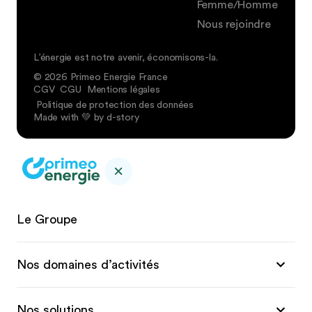
Femme/Homme
Nous rejoindre
L’énergie est notre avenir, économisons-la.
© 2026 Primeo Energie France
CGV
CGU
Mentions légales
Politique de protection des données
Made with 💚 by d-story
Le Groupe
Nos domaines d’activités
Nos solutions